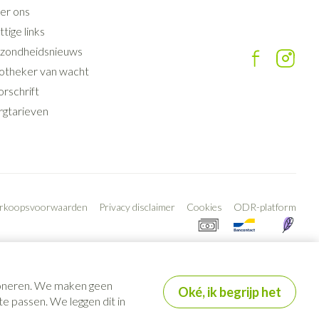
er ons
tige links
zondheidsnieuws
otheker van wacht
rschrift
rgtarieven
erkoopsvoorwaarden
Privacy disclaimer
Cookies
ODR-platform
tioneren. We maken geen
Oké, ik begrijp het
e passen. We leggen dit in