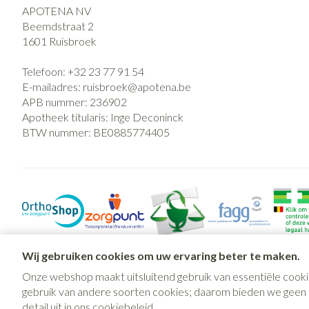
APOTENA NV
Beemdstraat 2
1601
Ruisbroek
Telefoon:
+32 23 77 91 54
E-mailadres:
ruisbroek@
apotena.be
APB nummer:
236902
Apotheek titularis:
Inge Deconinck
BTW nummer:
BE0885774405
Wij gebruiken cookies om uw ervaring beter te maken.
Onze webshop maakt uitsluitend gebruik van essentiële cooki
gebruik van andere soorten cookies; daarom bieden we geen mo
detail uit in ons
cookiebeleid