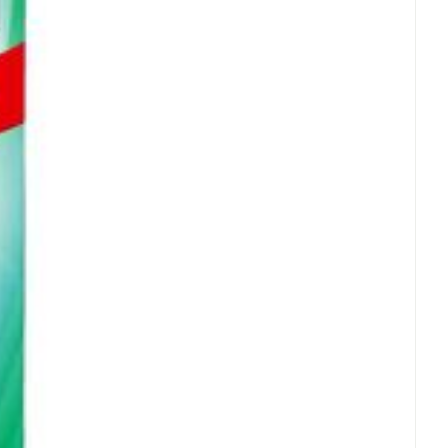
rende
Parfums en
geurproducten
CBD