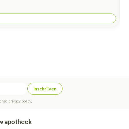
Inschrijven
 onze
privacy policy
.
w apotheek