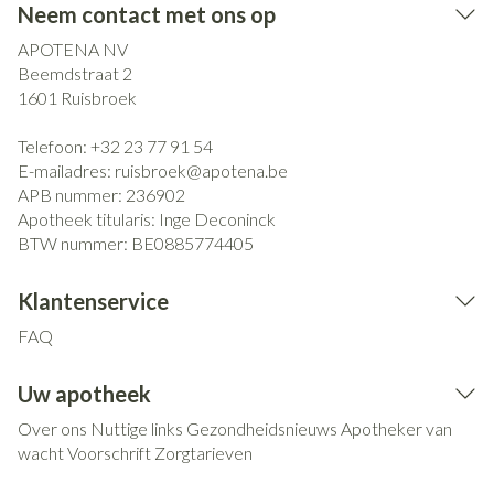
Neem contact met ons op
APOTENA NV
Beemdstraat 2
1601
Ruisbroek
Telefoon:
+32 23 77 91 54
E-mailadres:
ruisbroek@
apotena.be
APB nummer:
236902
Apotheek titularis:
Inge Deconinck
BTW nummer:
BE0885774405
Klantenservice
FAQ
Uw apotheek
Over ons
Nuttige links
Gezondheidsnieuws
Apotheker van
wacht
Voorschrift
Zorgtarieven