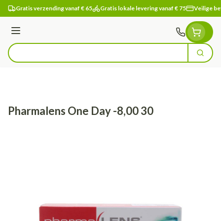
Ga naar de inhoud
Gratis verzending vanaf € 65
Gratis lokale levering vanaf € 75
Veilige be
Menu
Zoek
Product, merk, categorie...
Pharmalens One Day -8,00 30