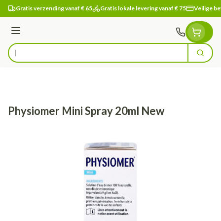
Ga naar de inhoud
Gratis verzending vanaf € 65
Gratis lokale levering vanaf € 75
Veilige be
Menu
Zoek
Product, merk, categorie...
Physiomer Mini Spray 20ml New