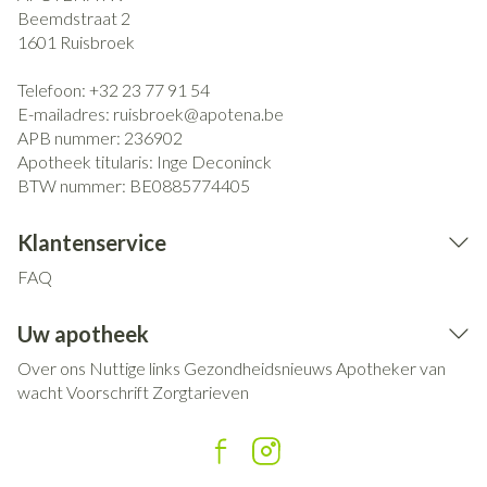
Beemdstraat 2
1601
Ruisbroek
Telefoon:
+32 23 77 91 54
E-mailadres:
ruisbroek@
apotena.be
APB nummer:
236902
Apotheek titularis:
Inge Deconinck
BTW nummer:
BE0885774405
Klantenservice
FAQ
Uw apotheek
Over ons
Nuttige links
Gezondheidsnieuws
Apotheker van
wacht
Voorschrift
Zorgtarieven