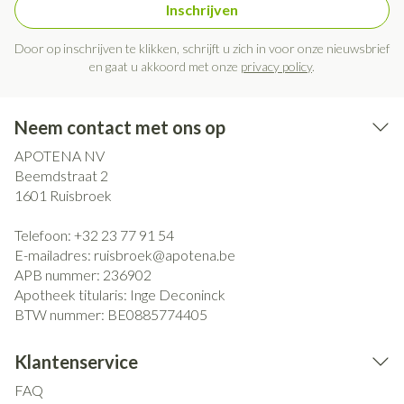
Inschrijven
Door op inschrijven te klikken, schrijft u zich in voor onze nieuwsbrief
en gaat u akkoord met onze
privacy policy
.
Neem contact met ons op
APOTENA NV
Beemdstraat 2
1601
Ruisbroek
Telefoon:
+32 23 77 91 54
E-mailadres:
ruisbroek@
apotena.be
APB nummer:
236902
Apotheek titularis:
Inge Deconinck
BTW nummer:
BE0885774405
Klantenservice
FAQ