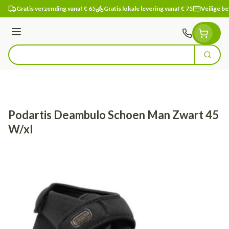
Ga naar de inhoud
Gratis verzending vanaf € 65
Gratis lokale levering vanaf € 75
Veilige be
Menu
Zoek
Product, merk, categorie...
Podartis Deambulo Schoen Man Zwart 45
W/xl