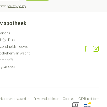
 onze
privacy policy
.
w apotheek
er ons
tige links
zondheidsnieuws
otheker van wacht
rschrift
rgtarieven
erkoopsvoorwaarden
Privacy disclaimer
Cookies
ODR-platform