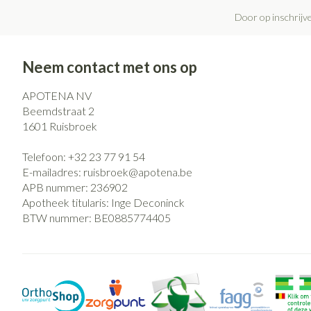
Door op inschrijve
Neem contact met ons op
APOTENA NV
Beemdstraat 2
1601
Ruisbroek
Telefoon:
+32 23 77 91 54
E-mailadres:
ruisbroek@
apotena.be
APB nummer:
236902
Apotheek titularis:
Inge Deconinck
BTW nummer:
BE0885774405