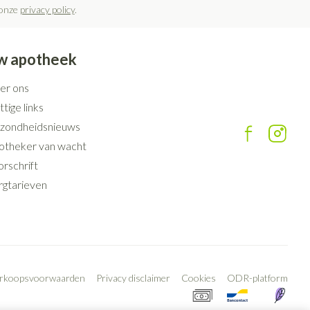
 onze
privacy policy
.
w apotheek
er ons
tige links
zondheidsnieuws
otheker van wacht
rschrift
rgtarieven
erkoopsvoorwaarden
Privacy disclaimer
Cookies
ODR-platform