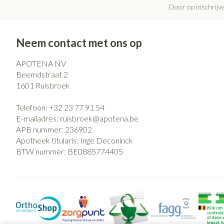
Door op inschrijve
Neem contact met ons op
APOTENA NV
Beemdstraat 2
1601
Ruisbroek
Telefoon:
+32 23 77 91 54
E-mailadres:
ruisbroek@
apotena.be
APB nummer:
236902
Apotheek titularis:
Inge Deconinck
BTW nummer:
BE0885774405