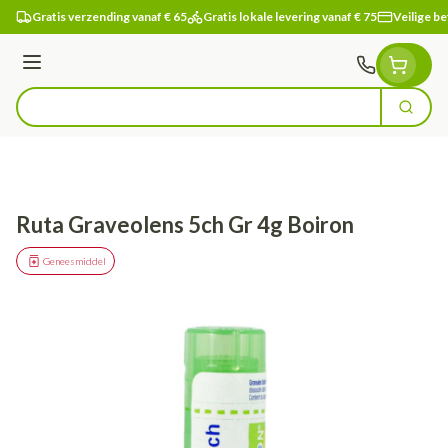
Ga naar de inhoud
Gratis verzending vanaf € 65
Gratis lokale levering vanaf € 75
Veilige be
Menu
Zoek
Product, merk, categorie...
Ruta Graveolens 5ch Gr 4g Boiron
Geneesmiddel