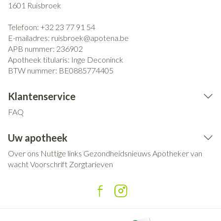
1601
Ruisbroek
Telefoon:
+32 23 77 91 54
E-mailadres:
ruisbroek@
apotena.be
APB nummer:
236902
Apotheek titularis:
Inge Deconinck
BTW nummer:
BE0885774405
Klantenservice
FAQ
Uw apotheek
Over ons
Nuttige links
Gezondheidsnieuws
Apotheker van
wacht
Voorschrift
Zorgtarieven