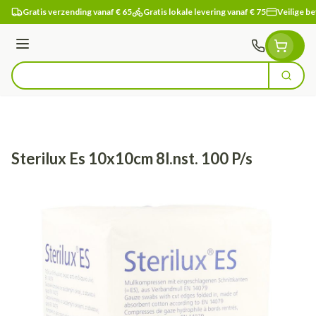
Ga naar de inhoud
Gratis verzending vanaf € 65
Gratis lokale levering vanaf € 75
Veilige be
Menu
Zoek
Product, merk, categorie...
Sterilux Es 10x10cm 8l.nst. 100 P/s