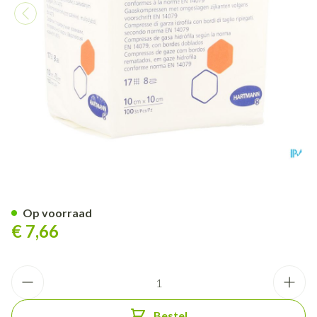
Sterilux Es 10x10cm 8l.nst. 10
Op voorraad
€ 7,66
Aantal
Bestel