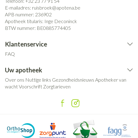
Telefoon:
+32 23 77 91 54
E-mailadres:
ruisbroek@
apotena.be
APB nummer:
236902
Apotheek titularis:
Inge Deconinck
BTW nummer:
BE0885774405
Klantenservice
FAQ
Uw apotheek
Over ons
Nuttige links
Gezondheidsnieuws
Apotheker van
wacht
Voorschrift
Zorgtarieven