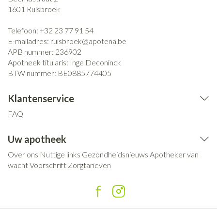
1601
Ruisbroek
Telefoon:
+32 23 77 91 54
E-mailadres:
ruisbroek@
apotena.be
APB nummer:
236902
Apotheek titularis:
Inge Deconinck
BTW nummer:
BE0885774405
Klantenservice
FAQ
Uw apotheek
Over ons
Nuttige links
Gezondheidsnieuws
Apotheker van
wacht
Voorschrift
Zorgtarieven