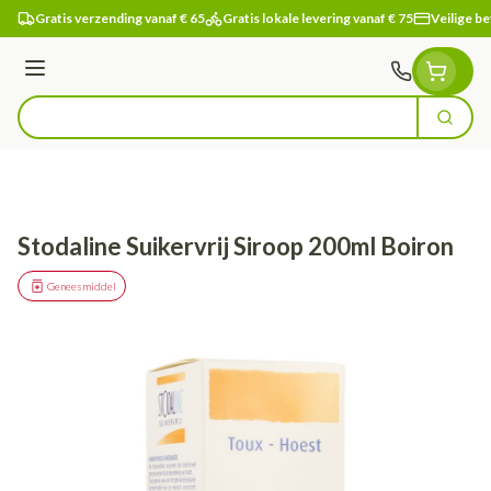
Ga naar de inhoud
Gratis verzending vanaf € 65
Gratis lokale levering vanaf € 75
Veilige be
Menu
Zoek
Product, merk, categorie...
Stodaline Suikervrij Siroop 200ml Boiron
Geneesmiddel