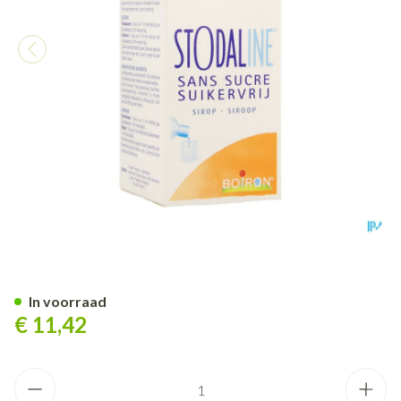
Stodaline Suikervrij Siroop 2
In voorraad
€ 11,42
Aantal