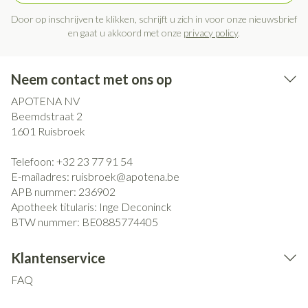
Door op inschrijven te klikken, schrijft u zich in voor onze nieuwsbrief
en gaat u akkoord met onze
privacy policy
.
Neem contact met ons op
APOTENA NV
Beemdstraat 2
1601
Ruisbroek
Telefoon:
+32 23 77 91 54
E-mailadres:
ruisbroek@
apotena.be
APB nummer:
236902
Apotheek titularis:
Inge Deconinck
BTW nummer:
BE0885774405
Klantenservice
FAQ