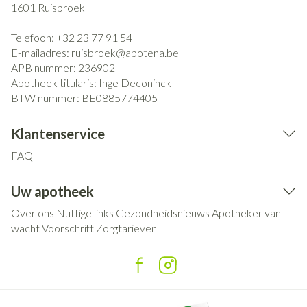
1601
Ruisbroek
Telefoon:
+32 23 77 91 54
E-mailadres:
ruisbroek@
apotena.be
APB nummer:
236902
Apotheek titularis:
Inge Deconinck
BTW nummer:
BE0885774405
Klantenservice
FAQ
Uw apotheek
Over ons
Nuttige links
Gezondheidsnieuws
Apotheker van
wacht
Voorschrift
Zorgtarieven