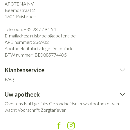
APOTENA NV
Beemdstraat 2
1601
Ruisbroek
Telefoon:
+32 23 77 91 54
E-mailadres:
ruisbroek@
apotena.be
APB nummer:
236902
Apotheek titularis:
Inge Deconinck
BTW nummer:
BE0885774405
Klantenservice
FAQ
Uw apotheek
Over ons
Nuttige links
Gezondheidsnieuws
Apotheker van
wacht
Voorschrift
Zorgtarieven