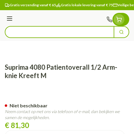
Ga naar de inhoud
Gratis verzending vanaf € 65
Gratis lokale levering vanaf € 75
Veilige be
Menu
Zoek
Product, merk, categorie...
Suprima 4080 Patientoverall 1/2 Arm-
knie Kreeft M
Suprima 4080 Patientoverall 
Niet beschikbaar
Neem contact op met ons via telefoon of e-mail, dan bekijken we
samen de mogelijkheden.
€ 81,30