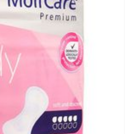
rende
Parfums en
geurproducten
CBD