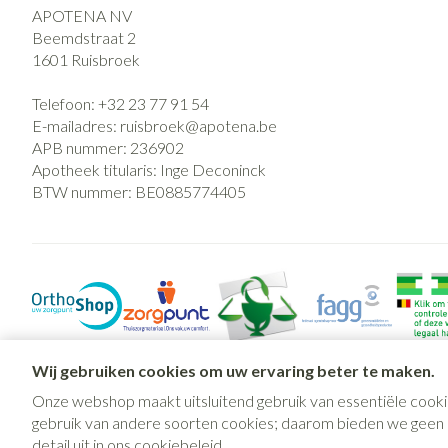
APOTENA NV
Beemdstraat 2
1601
Ruisbroek
Telefoon:
+32 23 77 91 54
E-mailadres:
ruisbroek@
apotena.be
APB nummer:
236902
Apotheek titularis:
Inge Deconinck
BTW nummer:
BE0885774405
Wij gebruiken cookies om uw ervaring beter te maken.
Onze webshop maakt uitsluitend gebruik van essentiële cooki
gebruik van andere soorten cookies; daarom bieden we geen mo
detail uit in ons
cookiebeleid