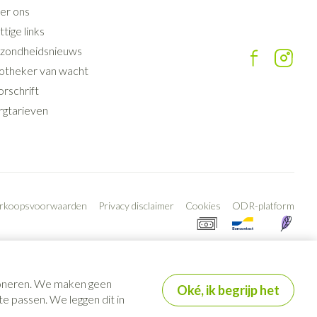
er ons
tige links
zondheidsnieuws
otheker van wacht
rschrift
rgtarieven
erkoopsvoorwaarden
Privacy disclaimer
Cookies
ODR-platform
tioneren. We maken geen
Oké, ik begrijp het
e passen. We leggen dit in