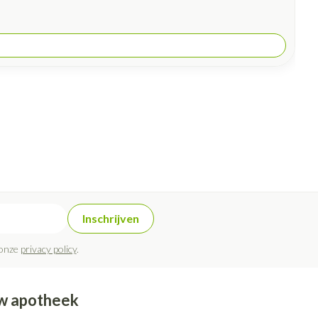
Inschrijven
 onze
privacy policy
.
w apotheek