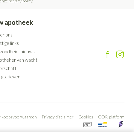
 onze
privacy policy
.
rende
Parfums en
geurproducten
w apotheek
er ons
tige links
zondheidsnieuws
otheker van wacht
rschrift
rgtarieven
CBD
erkoopsvoorwaarden
Privacy disclaimer
Cookies
ODR-platform