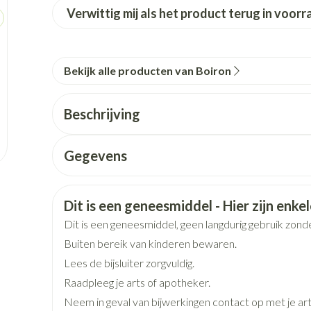
p en kinderen categorie
Toon meer
Toon meer
Toon meer
Verwittig mij als het product terug in voorr
en
Kruidenthee
Licht- en w
Toon meer
Toon meer
+ categorie
Wondzorg
Ogen
EHBO
Neus
ie
Homeopathie
Bekijk alle producten van Boiron
Neus
Ogen
eskunde categorie
desinfecteren
Vilt
Ooginfecties
Podologie
Tabletten
Spray
Oogspoeling
Beschrijving
Handschoenen
Anti allergische en anti
Cold - Hot th
Neussprays 
n EHBO categorie
denborstels
inflammatoire middelen
Oogdruppel
warm/koud
antiviraal
Wondhelend
Gegevens
os
Ontzwellende middelen
Creme - gel
Verbanddoz
elen categorie
Brandwonden
Glaucoom
Droge ogen
Medische hu
CNK
0347534
Toon meer
Toon meer
Toon meer
Veiligheidsinformatie
Dit is een geneesmiddel - Hier zijn enkele
Organisaties
Boiron
Dit is een geneesmiddel, geen langdurig gebruik zond
Buiten bereik van kinderen bewaren.
Merken
Boiron
en
e en
Nagels
Diabetes
Hart- en bloedvaten
Zonnebesc
Stoma
Bloedverdun
Lees de bijsluiter zorgvuldig.
stolling
Raadpleeg je arts of apotheker.
elt en kloven
Nagellak
Bloedglucosemeter
Aftersun
Stomazakjes
Breedte
12 mm
Neem in geval van bijwerkingen contact op met je art
en