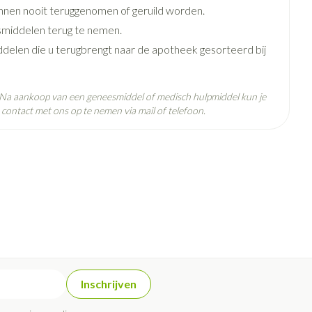
e
Badkamer
nen nooit teruggenomen of geruild worden.
Bed
middelen terug te nemen.
ddelen die u terugbrengt naar de apotheek gesorteerd bij
g zon
Doorliggen - decubitis
ie
Urinewegen
Toon meer
. Na aankoop van een geneesmiddel of medisch hulpmiddel kun je
 25°C)
contact met ons op te nemen via mail of telefoon.
id, spanning
Stoppen met roken
 en intieme
n Orthopedie
Gezichtsreiniging -
Instrumenten
sche
ontschminken
 anticonceptie
Reinigingsmelk, - crème, -olie
Anti tumor middelen
en gel
n
Tonic - lotion
orging
Anesthesie
Micellair water
t
Specifiek voor de ogen
ie
Diverse geneesmiddelen
Inschrijven
Toon meer