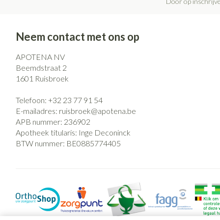
Door op inschrijve
Haar
Pillendozen en
Gezichtsverzo
accessoires
Neem contact met ons op
Pigmentstoorni
APOTENA NV
Gevoelige huid -
Beemdstraat 2
huid
1601
Ruisbroek
Gemengde huid
Telefoon:
+32 23 77 91 54
Doffe huid
E-mailadres:
ruisbroek@
apotena.be
Toon meer
APB nummer:
236902
Apotheek titularis:
Inge Deconinck
BTW nummer:
BE0885774405
Snurken