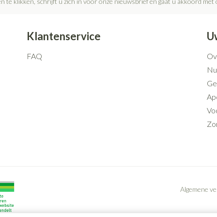
n te klikken, schrijft u zich in voor onze nieuwsbrief en gaat u akkoord met
Mondmaskers
rging
Supplementen
Insectenwe
middelen
Klantenservice
U
ssen
FAQ
Ov
 geïrriteerde
Nut
Ge
Ap
Voo
Zo
Zelfbruiner
Scheren
Algemene v