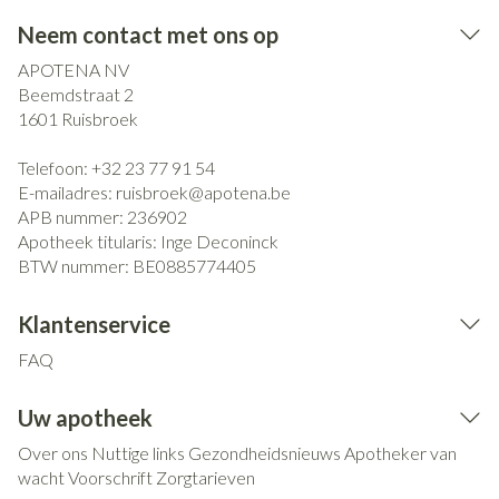
Neem contact met ons op
APOTENA NV
Beemdstraat 2
1601
Ruisbroek
Telefoon:
+32 23 77 91 54
E-mailadres:
ruisbroek@
apotena.be
APB nummer:
236902
Apotheek titularis:
Inge Deconinck
BTW nummer:
BE0885774405
Klantenservice
FAQ
Uw apotheek
Over ons
Nuttige links
Gezondheidsnieuws
Apotheker van
wacht
Voorschrift
Zorgtarieven