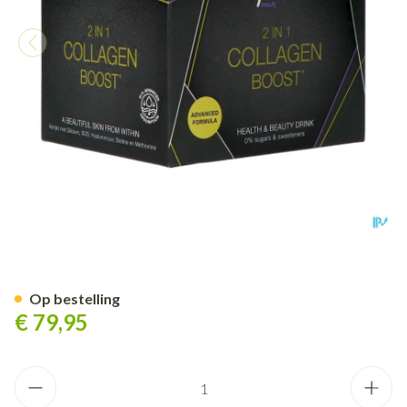
Yuliv 2in1 Active Streng.col
Op bestelling
€ 79,95
Aantal