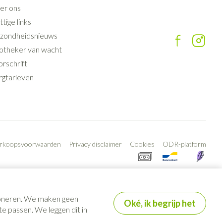
er ons
tige links
zondheidsnieuws
otheker van wacht
rschrift
rgtarieven
erkoopsvoorwaarden
Privacy disclaimer
Cookies
ODR-platform
tioneren. We maken geen
Oké, ik begrijp het
e passen. We leggen dit in