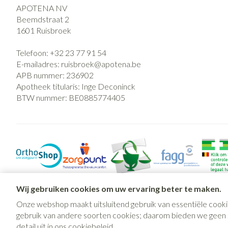
APOTENA NV
Beemdstraat 2
1601
Ruisbroek
Telefoon:
+32 23 77 91 54
E-mailadres:
ruisbroek@
apotena.be
APB nummer:
236902
Apotheek titularis:
Inge Deconinck
BTW nummer:
BE0885774405
Wij gebruiken cookies om uw ervaring beter te maken.
Onze webshop maakt uitsluitend gebruik van essentiële cooki
gebruik van andere soorten cookies; daarom bieden we geen mo
detail uit in ons
cookiebeleid