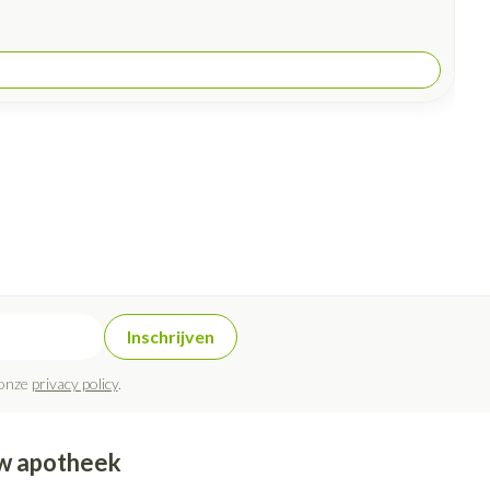
Inschrijven
 onze
privacy policy
.
w apotheek