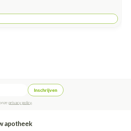
Inschrijven
 onze
privacy policy
.
w apotheek