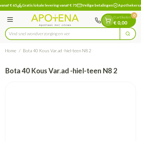
Dia 1 van 1
Ga naar de inhoud
vanaf € 65
Gratis lokale levering vanaf € 75
Veilige betalingen
Apothekersa
0
0 artikelen
Menu
€ 0,00
Vind snel wondverzorgin
Zoek
Product, merk, categorie...
Home
/
Bota 40 Kous Var.ad -hiel-teen N8 2
Bota 40 Kous Var.ad -hiel-teen N8 2