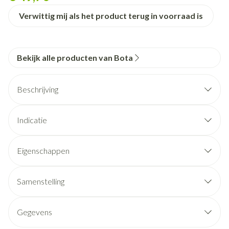
Verwittig mij als het product terug in voorraad is
Bekijk alle producten van Bota
Beschrijving
Indicatie
Eigenschappen
Kniekous "AD"
Beenkous "BD"
Samenstelling
Anatomisch gevormde kous met naad, zonder hiel en
zonder teen
Gegevens
in zeer stevige, huidvriendelijke elastische stof (zeer