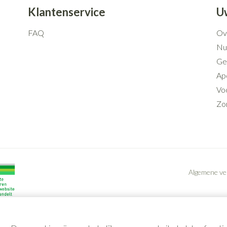
Klantenservice
U
FAQ
Ov
Nut
Ge
Ap
Voo
Zo
Algemene v