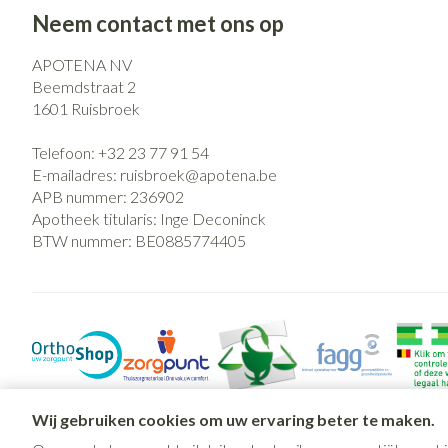
Neem contact met ons op
APOTENA NV
Beemdstraat 2
1601
Ruisbroek
Telefoon:
+32 23 77 91 54
E-mailadres:
ruisbroek@
apotena.be
APB nummer:
236902
Apotheek titularis:
Inge Deconinck
BTW nummer:
BE0885774405
Wij gebruiken cookies om uw ervaring beter te maken.