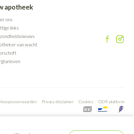
w apotheek
er ons
tige links
zondheidsnieuws
otheker van wacht
rschrift
rgtarieven
erkoopsvoorwaarden
Privacy disclaimer
Cookies
ODR-platform