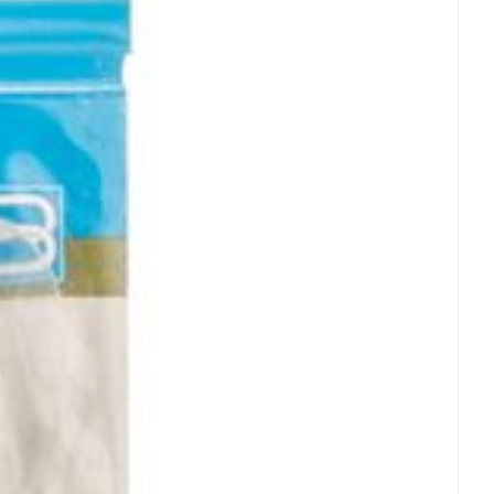
rende
Parfums en
geurproducten
CBD