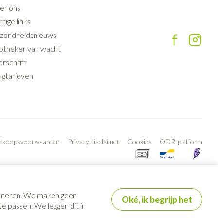
er ons
tige links
zondheidsnieuws
otheker van wacht
rschrift
rgtarieven
erkoopsvoorwaarden
Privacy disclaimer
Cookies
ODR-platform
tioneren. We maken geen
Oké, ik begrijp het
e passen. We leggen dit in