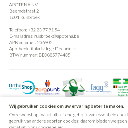
APOTENA NV
Beemdstraat 2
1601
Ruisbroek
Telefoon:
+32 23 77 91 54
E-mailadres:
ruisbroek@
apotena.be
APB nummer:
236902
Apotheek titularis:
Inge Deconinck
BTW nummer:
BE0885774405
Wij gebruiken cookies om uw ervaring beter te maken.
Onze webshop maakt uitsluitend gebruik van essentiële cooki
gebruik van andere soorten cookies; daarom bieden we geen mo
detail uit in ons
cookiebeleid