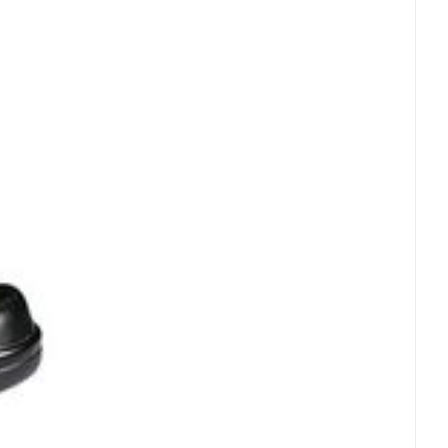
rende
Parfums en
geurproducten
CBD