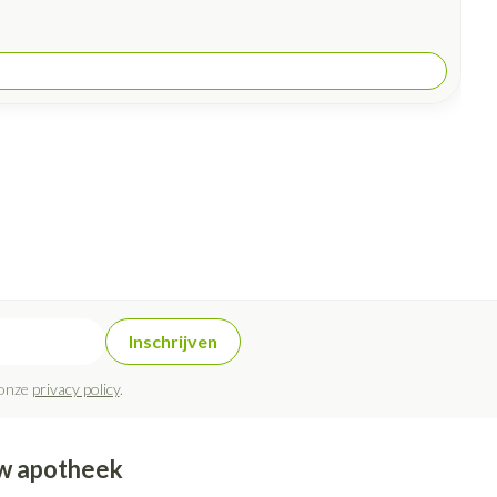
Inschrijven
 onze
privacy policy
.
w apotheek