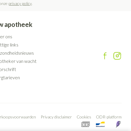
 onze
privacy policy
.
w apotheek
er ons
tige links
zondheidsnieuws
otheker van wacht
rschrift
rgtarieven
erkoopsvoorwaarden
Privacy disclaimer
Cookies
ODR-platform