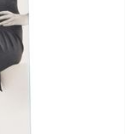
e veranderingen vervalt elke aansprakelijkheid.
rende
Parfums en
geurproducten
CBD