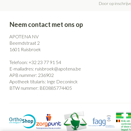
Door op inschrijve
Neem contact met ons op
APOTENA NV
Beemdstraat 2
1601
Ruisbroek
Telefoon:
+32 23 77 91 54
E-mailadres:
ruisbroek@
apotena.be
APB nummer:
236902
Apotheek titularis:
Inge Deconinck
BTW nummer:
BE0885774405