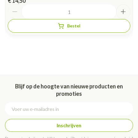
€ 14,50
wasverzachter, overvloedig en grondig naspoelen.
Aantal
Niet chemisch reinigen en niet strijken.
Niet wringen, eventueel in een handdoek rollen.
Bestel
Laten drogen op kamertemperatuur, verwijderd van een
warmtebron en niet in de zon.
Bewaren op een droge plaats, afgesloten van het licht.
Niet samen gebruiken met crème, olie of zalf.
Bij onvakkundig gebruik en eigenmachtig aangebrachte
veranderingen vervalt elke aansprakelijkheid.
Blijf op de hoogte van nieuwe producten en
promoties
E-mail adres
Inschrijven