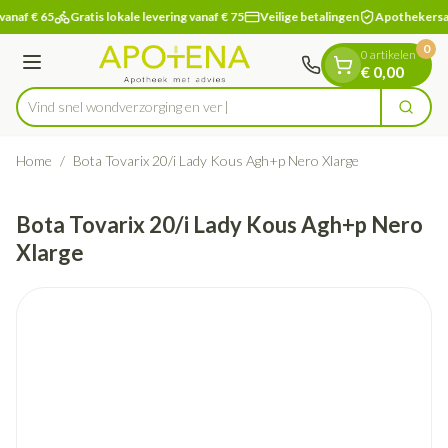
Dia 1 van 1
Ga naar de inhoud
vanaf € 65
Gratis lokale levering vanaf € 75
Veilige betalingen
Apothekersa
0
0 artikelen
Menu
€ 0,00
Vind snel wondverzorgin
Zoek
Product, merk, categorie...
Home
/
Bota Tovarix 20/i Lady Kous Agh+p Nero Xlarge
Bota Tovarix 20/i Lady Kous Agh+p Nero
Xlarge