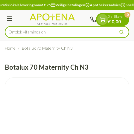
Dia 1 van 1
Ga naar de inhoud
ratis lokale levering vanaf € 75
Veilige betalingen
Apothekersadvies
Snell
0
0 artikelen
Menu
€ 0,00
Ontdek vitam
Zoek
Product, merk, categorie...
Home
/
Botalux 70 Maternity Ch N3
Botalux 70 Maternity Ch N3