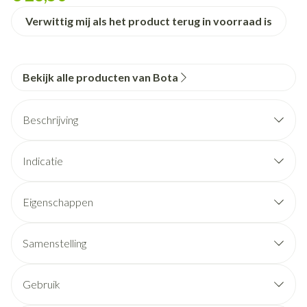
Verwittig mij als het product terug in voorraad is
Bekijk alle producten van Bota
Beschrijving
Indicatie
Eigenschappen
STEUNKOUSEN zijn geen ADERSPATKOUSEN.
Ze benaderen sterk een FIJNE STADSKOUS.
Samenstelling
Ze zijn esthetisch en geven een lichte of stevige steun.
De prijs bedraagt slechts een fractie van de prijs van een
Gebruik
aderspatkous.
Het aantrekken: