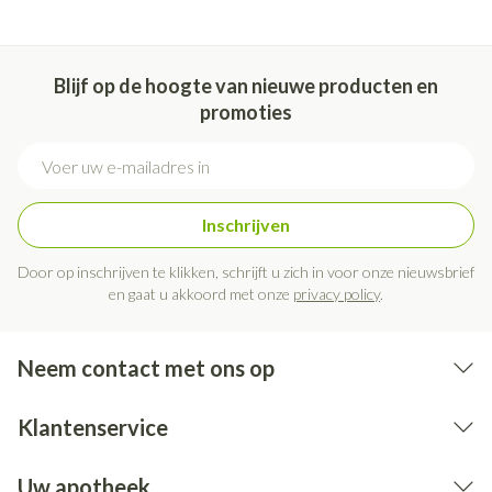
Niet samen gebruiken met crème, olie of zalf.
Bij onvakkundig gebruik en eigenmachtig aangebrachte
veranderingen vervalt elke aansprakelijkheid.
Blijf op de hoogte van nieuwe producten en
promoties
E-mail adres
Inschrijven
Door op inschrijven te klikken, schrijft u zich in voor onze nieuwsbrief
en gaat u akkoord met onze
privacy policy
.
Neem contact met ons op
Klantenservice
Uw apotheek