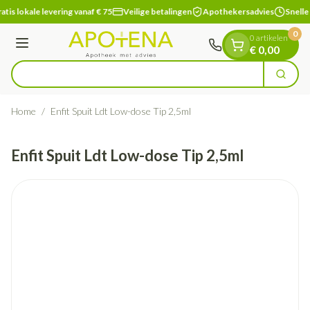
Dia 1 van 1
Ga naar de inhoud
atis lokale levering vanaf € 75
Veilige betalingen
Apothekersadvies
Snelle
0
0 artikelen
Menu
€ 0,00
Zoek
Product, merk, categorie...
Home
/
Enfit Spuit Ldt Low-dose Tip 2,5ml
Enfit Spuit Ldt Low-dose Tip 2,5ml