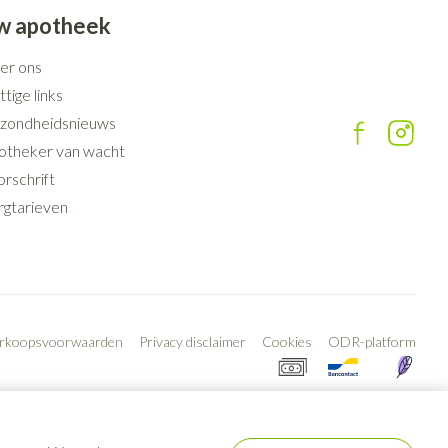
w apotheek
er ons
tige links
zondheidsnieuws
otheker van wacht
rschrift
rgtarieven
erkoopsvoorwaarden
Privacy disclaimer
Cookies
ODR-platform