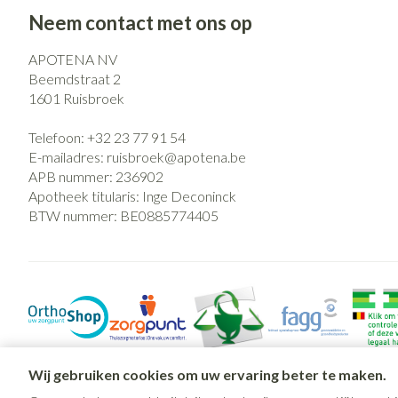
Neem contact met ons op
APOTENA NV
Beemdstraat 2
1601
Ruisbroek
Telefoon:
+32 23 77 91 54
E-mailadres:
ruisbroek@
apotena.be
APB nummer:
236902
Apotheek titularis:
Inge Deconinck
BTW nummer:
BE0885774405
Wij gebruiken cookies om uw ervaring beter te maken.