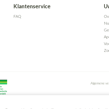
Klantenservice
U
FAQ
Ov
Nut
Ge
Ap
Voo
Zo
Algemene v