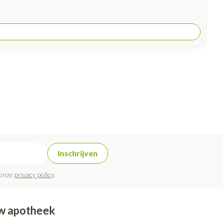
Inschrijven
 onze
privacy policy
.
w apotheek