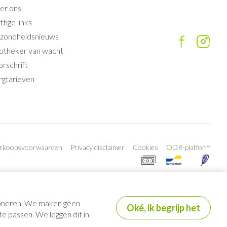
er ons
tige links
zondheidsnieuws
otheker van wacht
rschrift
rgtarieven
erkoopsvoorwaarden
Privacy disclaimer
Cookies
ODR-platform
tioneren. We maken geen
Oké, ik begrijp het
e passen. We leggen dit in