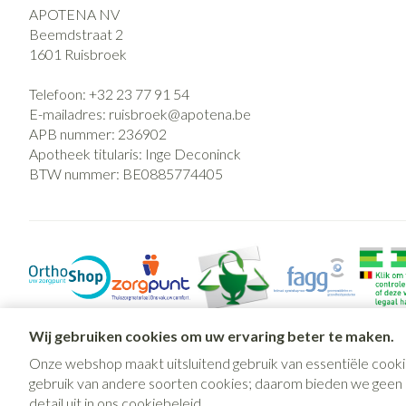
APOTENA NV
Beemdstraat 2
1601
Ruisbroek
Telefoon:
+32 23 77 91 54
E-mailadres:
ruisbroek@
apotena.be
APB nummer:
236902
Apotheek titularis:
Inge Deconinck
BTW nummer:
BE0885774405
Wij gebruiken cookies om uw ervaring beter te maken.
Onze webshop maakt uitsluitend gebruik van essentiële cooki
gebruik van andere soorten cookies; daarom bieden we geen mo
detail uit in ons
cookiebeleid