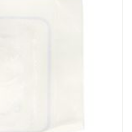
rende
Parfums en
geurproducten
CBD