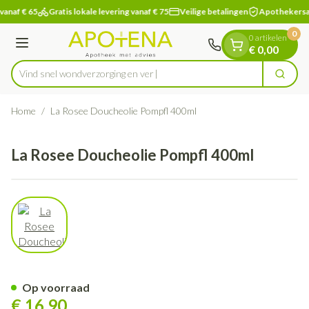
Dia 1 van 1
Ga naar de inhoud
vanaf € 65
Gratis lokale levering vanaf € 75
Veilige betalingen
Apothekersa
0
0 artikelen
Menu
€ 0,00
Vind snel wondverzorging
Zoek
Product, merk, categorie...
Home
/
La Rosee Doucheolie Pompfl 400ml
La Rosee Doucheolie Pompfl 400ml
View larger image
La Rosee Doucheolie Pompfl 
Op voorraad
€ 16,90