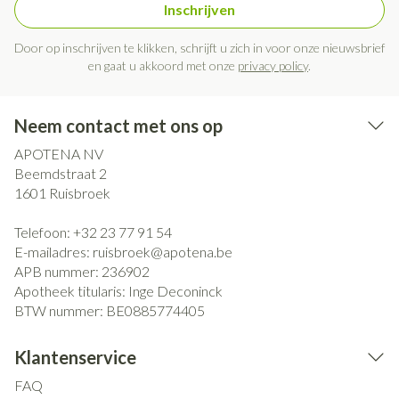
Inschrijven
Door op inschrijven te klikken, schrijft u zich in voor onze nieuwsbrief
en gaat u akkoord met onze
privacy policy
.
Neem contact met ons op
APOTENA NV
Beemdstraat 2
1601
Ruisbroek
Telefoon:
+32 23 77 91 54
E-mailadres:
ruisbroek@
apotena.be
APB nummer:
236902
Apotheek titularis:
Inge Deconinck
BTW nummer:
BE0885774405
Klantenservice
FAQ