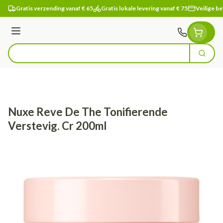
Ga naar de inhoud
Gratis verzending vanaf € 65
Gratis lokale levering vanaf € 75
Veilige be
Menu
Zoek
Product, merk, categorie...
Nuxe Reve De The Tonifierende
Verstevig. Cr 200ml