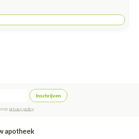
Inschrijven
 onze
privacy policy
.
w apotheek