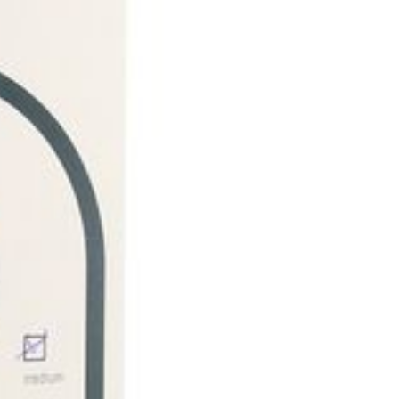
rende
Parfums en
geurproducten
CBD