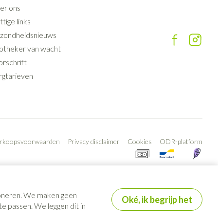
er ons
tige links
zondheidsnieuws
otheker van wacht
rschrift
rgtarieven
erkoopsvoorwaarden
Privacy disclaimer
Cookies
ODR-platform
tioneren. We maken geen
Oké, ik begrijp het
e passen. We leggen dit in