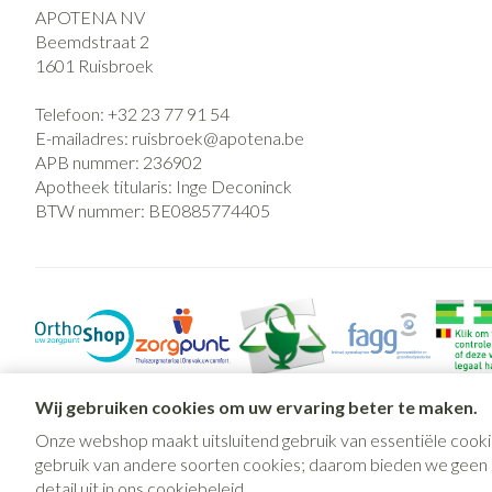
APOTENA NV
Beemdstraat 2
1601
Ruisbroek
Telefoon:
+32 23 77 91 54
E-mailadres:
ruisbroek@
apotena.be
APB nummer:
236902
Apotheek titularis:
Inge Deconinck
BTW nummer:
BE0885774405
Wij gebruiken cookies om uw ervaring beter te maken.
Onze webshop maakt uitsluitend gebruik van essentiële cooki
gebruik van andere soorten cookies; daarom bieden we geen mo
detail uit in ons
cookiebeleid