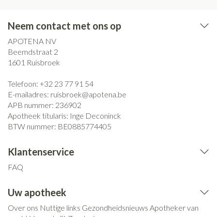
Neem contact met ons op
APOTENA NV
Beemdstraat 2
1601
Ruisbroek
Telefoon:
+32 23 77 91 54
E-mailadres:
ruisbroek@
apotena.be
APB nummer:
236902
Apotheek titularis:
Inge Deconinck
BTW nummer:
BE0885774405
Klantenservice
FAQ
Uw apotheek
Over ons
Nuttige links
Gezondheidsnieuws
Apotheker van