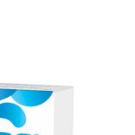
rende
Parfums en
geurproducten
 25°C)
CBD