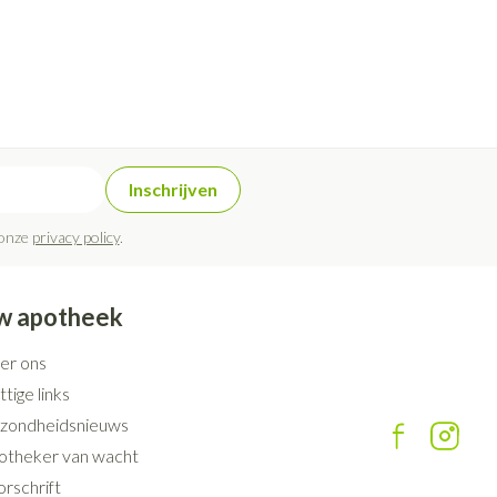
Inschrijven
 onze
privacy policy
.
w apotheek
er ons
tige links
zondheidsnieuws
otheker van wacht
rschrift