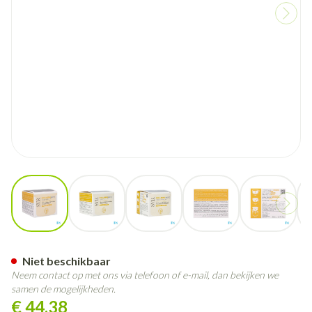
View larger image
View larger image
View larger image
View larger image
View larg
Svr Biotic Collagen Creme Refi
Niet beschikbaar
Neem contact op met ons via telefoon of e-mail, dan bekijken we
samen de mogelijkheden.
€ 44,38