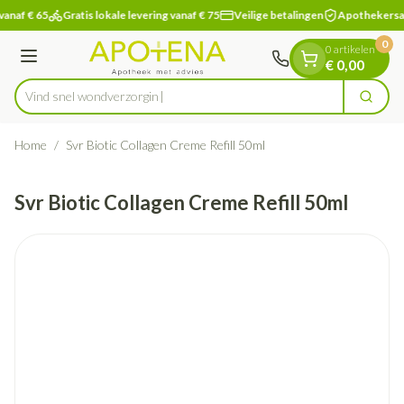
Dia 1 van 1
Ga naar de inhoud
vanaf € 65
Gratis lokale levering vanaf € 75
Veilige betalingen
Apothekersa
0
0 artikelen
Menu
€ 0,00
Vind snel wondv
Zoek
Product, merk, categorie...
Home
/
Svr Biotic Collagen Creme Refill 50ml
Svr Biotic Collagen Creme Refill 50ml