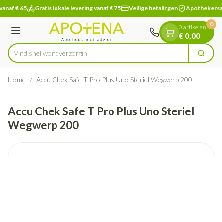
Dia 1 van 1
Ga naar de inhoud
vanaf € 65
Gratis lokale levering vanaf € 75
Veilige betalingen
Apothekersa
0
0 artikelen
Menu
€ 0,00
Vind snel wond
Zoek
Product, merk, categorie...
Home
/
Accu Chek Safe T Pro Plus Uno Steriel Wegwerp 200
Accu Chek Safe T Pro Plus Uno Steriel
Wegwerp 200