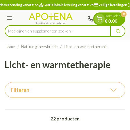
Dia 1 van 1
Ga naar de inhoud
is verzending vanaf € 65
Gratis lokale levering vanaf € 75
Veilige betalingen
0
0 artikelen
Menu
€ 0,00
Medicijnen en supplementen zoeken
Zoek
Product, merk, categorie...
Home
/
Natuur geneeskunde
/
Licht- en warmtetherapie
Licht- en warmtetherapie
Filteren
22
producten