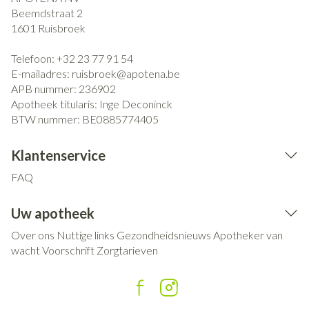
Beemdstraat 2
1601
Ruisbroek
Telefoon:
+32 23 77 91 54
E-mailadres:
ruisbroek@
apotena.be
APB nummer:
236902
Apotheek titularis:
Inge Deconinck
BTW nummer:
BE0885774405
Klantenservice
FAQ
Uw apotheek
Over ons
Nuttige links
Gezondheidsnieuws
Apotheker van
wacht
Voorschrift
Zorgtarieven