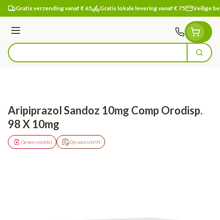
Ga naar de inhoud
Gratis verzending vanaf € 65
Gratis lokale levering vanaf € 75
Veilige be
Menu
Zoek
Product, merk, categorie...
Aripiprazol Sandoz 10mg Comp Orodisp.
98 X 10mg
Geneesmiddel
Op voorschrift