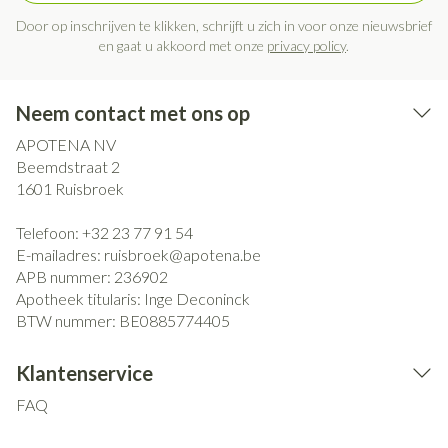
Door op inschrijven te klikken, schrijft u zich in voor onze nieuwsbrief
en gaat u akkoord met onze
privacy policy
.
Neem contact met ons op
APOTENA NV
Beemdstraat 2
1601
Ruisbroek
Telefoon:
+32 23 77 91 54
E-mailadres:
ruisbroek@
apotena.be
APB nummer:
236902
Apotheek titularis:
Inge Deconinck
BTW nummer:
BE0885774405
Klantenservice
FAQ