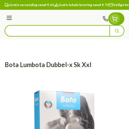
Ga naar de inhoud
Gratis verzending vanaf € 65
Gratis lokale levering vanaf € 75
Veilige be
Menu
Zoek
Product, merk, categorie...
Bota Lumbota Dubbel-x Sk Xxl