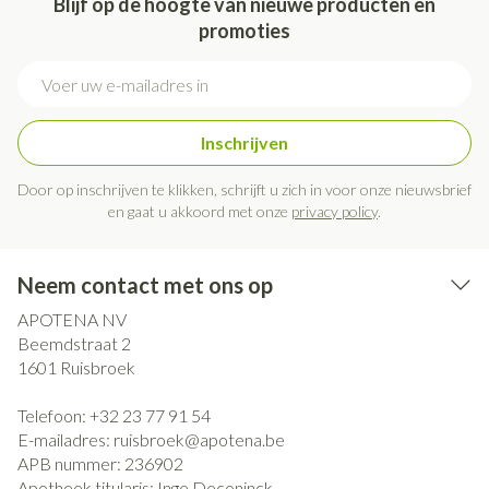
Blijf op de hoogte van nieuwe producten en
promoties
E-mail adres
Inschrijven
Door op inschrijven te klikken, schrijft u zich in voor onze nieuwsbrief
en gaat u akkoord met onze
privacy policy
.
Neem contact met ons op
APOTENA NV
Beemdstraat 2
1601
Ruisbroek
Telefoon:
+32 23 77 91 54
E-mailadres:
ruisbroek@
apotena.be
APB nummer:
236902
Apotheek titularis:
Inge Deconinck