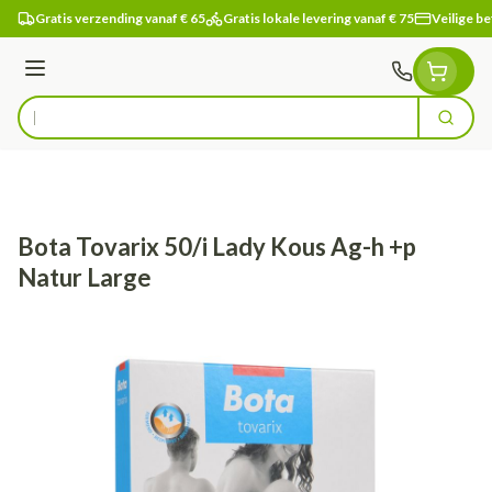
Ga naar de inhoud
Gratis verzending vanaf € 65
Gratis lokale levering vanaf € 75
Veilige be
Menu
Zoek
Product, merk, categorie...
Bota Tovarix 50/i Lady Kous Ag-h +p
Natur Large