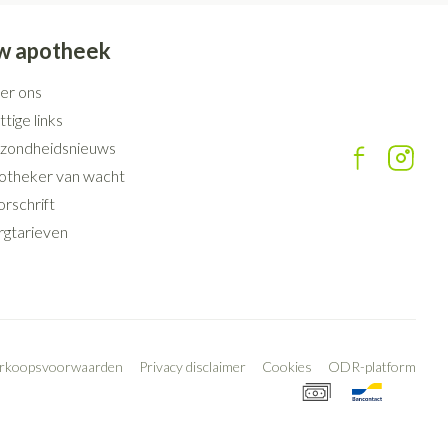
w apotheek
er ons
tige links
zondheidsnieuws
otheker van wacht
rschrift
rgtarieven
erkoopsvoorwaarden
Privacy disclaimer
Cookies
ODR-platform