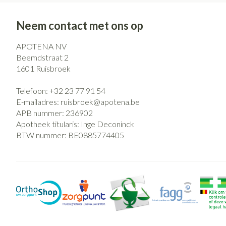
Neem contact met ons op
APOTENA NV
Beemdstraat 2
1601
Ruisbroek
Telefoon:
+32 23 77 91 54
E-mailadres:
ruisbroek@
apotena.be
APB nummer:
236902
Apotheek titularis:
Inge Deconinck
BTW nummer:
BE0885774405