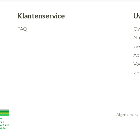
Klantenservice
U
FAQ
Ov
Nut
Ge
Ap
Voo
Zo
Algemene v