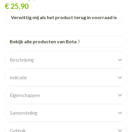
€ 25,90
Verwittig mij als het product terug in voorraad is
Bekijk alle producten van Bota
Beschrijving
Indicatie
Eigenschappen
STEUNKOUSEN zijn geen ADERSPATKOUSEN.
Ze benaderen sterk een FIJNE STADSKOUS.
Samenstelling
Ze zijn esthetisch en geven een lichte of stevige steun.
De prijs bedraagt slechts een fractie van de prijs van een
Gebruik