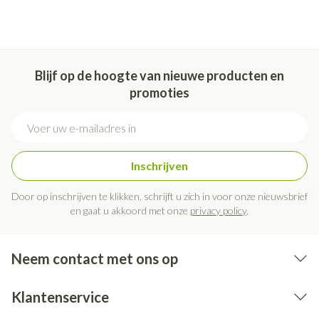
Bewaren op een droge plaats, afgesloten van het licht.
Niet samen gebruiken met crème, olie of zalf.
Bij onvakkundig gebruik en eigenmachtig aangebrachte
veranderingen vervalt elke aansprakelijkheid.
Blijf op de hoogte van nieuwe producten en
promoties
E-mail adres
Inschrijven
Door op inschrijven te klikken, schrijft u zich in voor onze nieuwsbrief
en gaat u akkoord met onze
privacy policy
.
Neem contact met ons op
Klantenservice