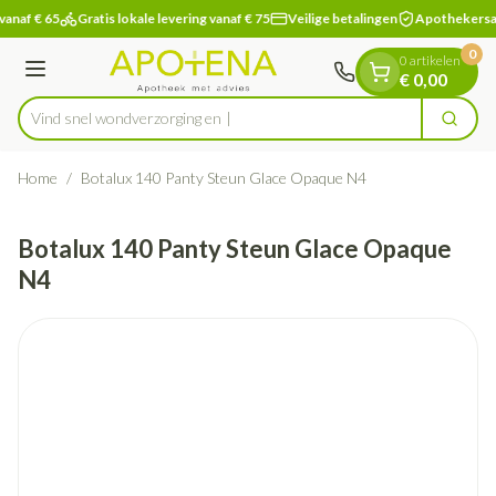
Dia 1 van 1
Ga naar de inhoud
vanaf € 65
Gratis lokale levering vanaf € 75
Veilige betalingen
Apothekersa
0
0 artikelen
Menu
€ 0,00
Vind snel wondverzor
Zoek
Product, merk, categorie...
Home
/
Botalux 140 Panty Steun Glace Opaque N4
Botalux 140 Panty Steun Glace Opaque
N4