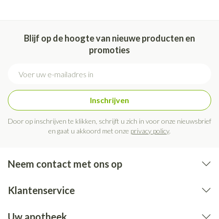
Niet samen gebruiken met crème, olie of zalf.
Bij onvakkundig gebruik en eigenmachtig aangebrachte
veranderingen vervalt elke aansprakelijkheid.
Blijf op de hoogte van nieuwe producten en
promoties
E-mail adres
Inschrijven
Door op inschrijven te klikken, schrijft u zich in voor onze nieuwsbrief
en gaat u akkoord met onze
privacy policy
.
Neem contact met ons op
Klantenservice
Uw apotheek