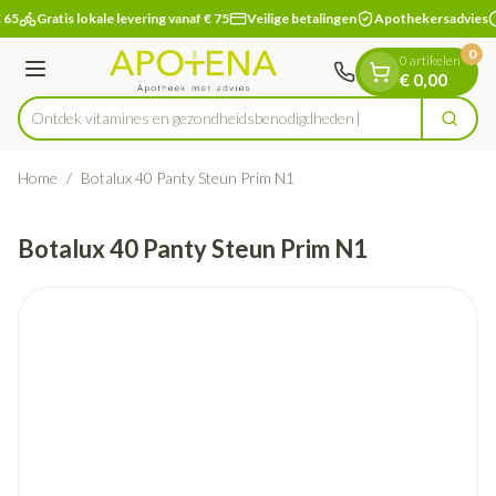
Dia 1 van 1
Ga naar de inhoud
 65
Gratis lokale levering vanaf € 75
Veilige betalingen
Apothekersadvies
0
0 artikelen
Menu
€ 0,00
Ontdek vitamines en gezondheidsbenodigdheden
Zoek
Product, merk, categorie...
Home
/
Botalux 40 Panty Steun Prim N1
Botalux 40 Panty Steun Prim N1