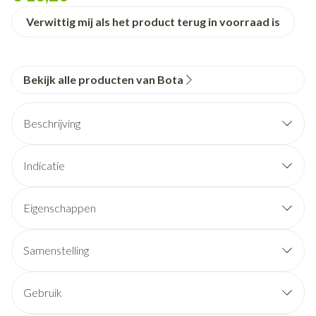
Verwittig mij als het product terug in voorraad is
Bekijk alle producten van Bota
Beschrijving
Indicatie
Eigenschappen
STEUNKOUSEN zijn geen ADERSPATKOUSEN.
Ze benaderen sterk een FIJNE STADSKOUS.
Samenstelling
Ze zijn esthetisch en geven een lichte of stevige steun.
De prijs bedraagt slechts een fractie van de prijs van een
Gebruik
aderspatkous.