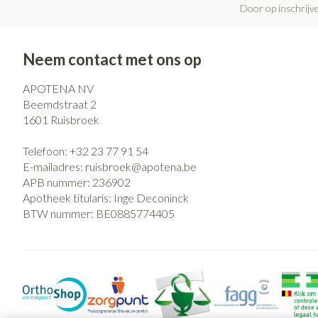
Door op inschrijve
Neem contact met ons op
APOTENA NV
Beemdstraat 2
1601
Ruisbroek
Telefoon:
+32 23 77 91 54
E-mailadres:
ruisbroek@
apotena.be
APB nummer:
236902
Apotheek titularis:
Inge Deconinck
BTW nummer:
BE0885774405