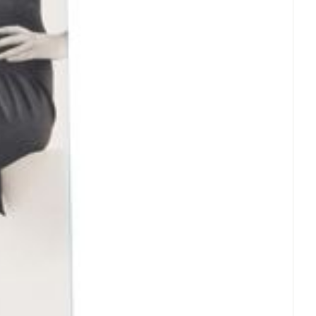
een warmtebron en niet in de zon.
t.
rende
Parfums en
geurproducten
e veranderingen vervalt elke aansprakelijkheid.
CBD