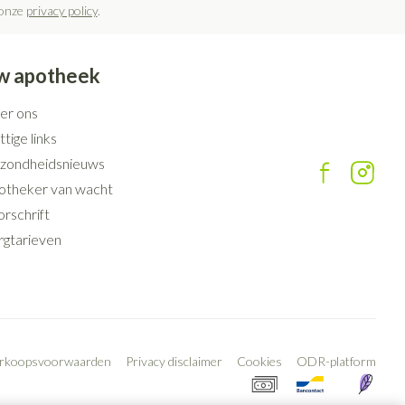
 onze
privacy policy
.
w apotheek
er ons
tige links
zondheidsnieuws
otheker van wacht
rschrift
rgtarieven
erkoopsvoorwaarden
Privacy disclaimer
Cookies
ODR-platform