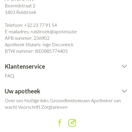
Beemdstraat 2
1601
Ruisbroek
Telefoon:
+32 23 77 91 54
E-mailadres:
ruisbroek@
apotena.be
APB nummer:
236902
Apotheek titularis:
Inge Deconinck
BTW nummer:
BE0885774405
Klantenservice
FAQ
Uw apotheek
Over ons
Nuttige links
Gezondheidsnieuws
Apotheker van
wacht
Voorschrift
Zorgtarieven