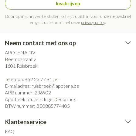
Inschrijven
Door op inschrijven te klikken, schrijft u zich in voor onze nieuwsbrief
en gaat u akkoord met onze
privacy policy
.
Neem contact met ons op
APOTENA NV
Beemdstraat 2
1601
Ruisbroek
Telefoon:
+32 23 77 91 54
E-mailadres:
ruisbroek@
apotena.be
APB nummer:
236902
Apotheek titularis:
Inge Deconinck
BTW nummer:
BE0885774405
Klantenservice
FAQ