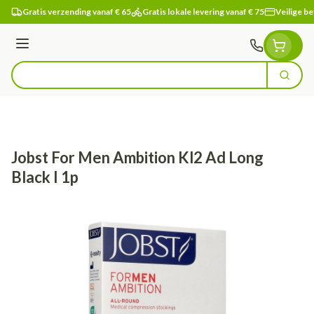
Ga naar de inhoud
Gratis verzending vanaf € 65
Gratis lokale levering vanaf € 75
Veilige be
Menu
Zoek
Product, merk, categorie...
Jobst For Men Ambition Kl2 Ad Long
Black I 1p