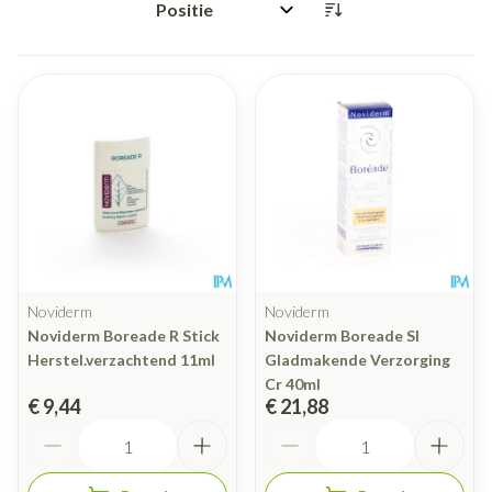
Sorteer op:
Noviderm
Noviderm
Noviderm Boreade R Stick
Noviderm Boreade Sl
Herstel.verzachtend 11ml
Gladmakende Verzorging
Cr 40ml
€ 9,44
€ 21,88
Aantal
Aantal