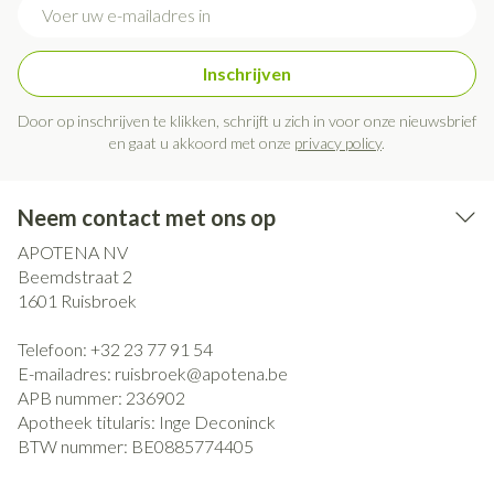
E-mail adres
Inschrijven
Door op inschrijven te klikken, schrijft u zich in voor onze nieuwsbrief
en gaat u akkoord met onze
privacy policy
.
Neem contact met ons op
APOTENA NV
Beemdstraat 2
1601
Ruisbroek
Telefoon:
+32 23 77 91 54
E-mailadres:
ruisbroek@
apotena.be
APB nummer:
236902
Apotheek titularis:
Inge Deconinck
BTW nummer:
BE0885774405