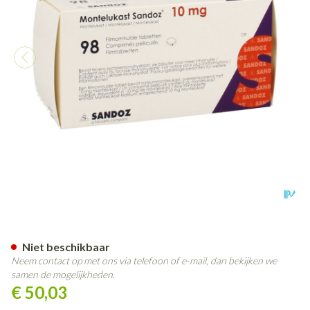
Montelukast Sandoz 10mg Imp
Niet beschikbaar
Neem contact op met ons via telefoon of e-mail, dan bekijken we
samen de mogelijkheden.
€ 50,03