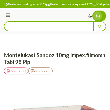
Ga naar de inhoud
Gratis verzending vanaf € 65
Gratis lokale levering vanaf € 75
Veilige be
Menu
Zoek
Product, merk, categorie...
Montelukast Sandoz 10mg Impex.filmomh
Tabl 98 Pip
Geneesmiddel
Op voorschrift