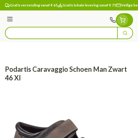
Ga naar de inhoud
Gratis verzending vanaf € 65
Gratis lokale levering vanaf € 75
Veilige be
Menu
Zoek
Product, merk, categorie...
Podartis Caravaggio Schoen Man Zwart
46 Xl