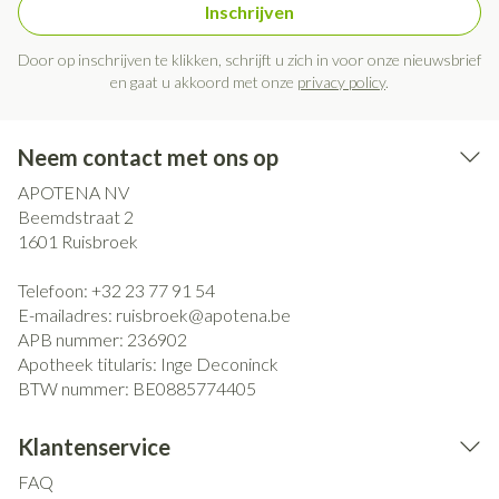
Inschrijven
Door op inschrijven te klikken, schrijft u zich in voor onze nieuwsbrief
en gaat u akkoord met onze
privacy policy
.
Neem contact met ons op
APOTENA NV
Beemdstraat 2
1601
Ruisbroek
Telefoon:
+32 23 77 91 54
E-mailadres:
ruisbroek@
apotena.be
APB nummer:
236902
Apotheek titularis:
Inge Deconinck
BTW nummer:
BE0885774405
Klantenservice
FAQ