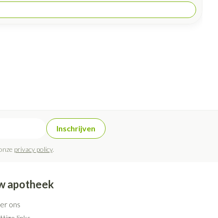
Inschrijven
 onze
privacy policy
.
w apotheek
er ons
tige links