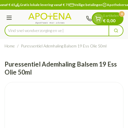
Dia 1 van 1
Ga naar de inhoud
vanaf € 65
Gratis lokale levering vanaf € 75
Veilige betalingen
Apothekersa
0
0 artikelen
Menu
€ 0,00
Vind snel wondverzorg
Zoek
Product, merk, categorie...
Home
/
Puressentiel Ademhaling Balsem 19 Ess Olie 50ml
Puressentiel Ademhaling Balsem 19 Ess
Olie 50ml