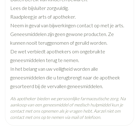
Zonder conserveringsmiddelen en fosfaten
Breedte
32 mm
Lees de bijsluiter zorgvuldig.
Kan gebruikt worden met alle soorten contactlenzen
Raadpleeg je arts of apotheker.
Lengte
129 mm
Gemaakt in Europa
Neem in geval van bijwerkingen contact op met je arts.
Geneesmiddelen zijn geen gewone producten. Ze
Diepte
86 mm
kunnen nooit teruggenomen of geruild worden.
De wet verbiedt apothekers om ongebruikte
Dieetbeperkingen
Zonder bewaarmiddelen
geneesmiddelen terug te nemen.
In het belang van uw veiligheid worden alle
Kamertemperatuur (15°C -
geneesmiddelen die u terugbrengt naar de apotheek
Behoud
25°C)
gesorteerd bij de vervallen geneesmiddelen.
Als apotheker bieden we persoonlijke farmaceutische zorg. Na
aankoop van een geneesmiddel of medisch hulpmiddel kun je
contact met ons opnemen als je vragen hebt. Aarzel niet om
contact met ons op te nemen via mail of telefoon.