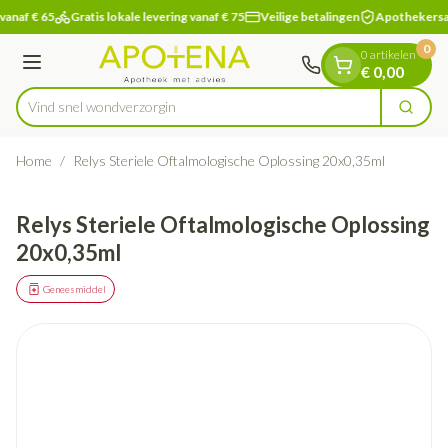
Dia 1 van 1
Ga naar de inhoud
vanaf € 65
Gratis lokale levering vanaf € 75
Veilige betalingen
Apothekersa
0
0 artikelen
Menu
€ 0,00
Vind snel wondv
Zoek
Product, merk, categorie...
Home
/
Relys Steriele Oftalmologische Oplossing 20x0,35ml
Relys Steriele Oftalmologische Oplossing
20x0,35ml
Geneesmiddel