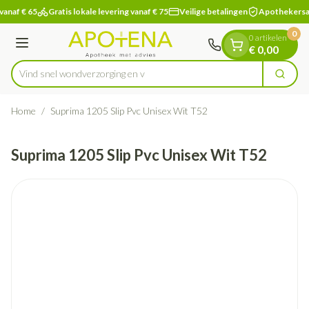
Dia 1 van 1
Ga naar de inhoud
vanaf € 65
Gratis lokale levering vanaf € 75
Veilige betalingen
Apothekersa
0
0 artikelen
Menu
€ 0,00
Vind snel wondverzorg
Zoek
Product, merk, categorie...
Home
/
Suprima 1205 Slip Pvc Unisex Wit T52
Suprima 1205 Slip Pvc Unisex Wit T52